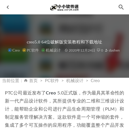
creo5.0 64位破解版安装教程和下载地址
Creo
PC软件
机械设计
2020年12月24日
0
dashen
Rider 2023 v2023.3.1 中文破解版
2023-12-13
中文版丨百叶窗帘生成器Blinds Curtains Generator v1.0
当前位置：
首页
PC软件
机械设计
Creo
2023-04-25
PTC公司最近发布了
Creo
 5.0正式版，作为最具其革命性的
Any Video Downloader Pro v8.6.12破解版
2023-09-23
新一代产品设计软件，其所提供专业的二维和三维设计设
AI智能降噪 Topaz DeNoise AI 3.7.1 中文汉化版
2022-11-11
计，能帮助企业和公司进行产品生命周期管理（PLM）和
CAD总是安装失败？这里有常见的几个CAD安装失败解决办
制定服务管理解决方案。这款软件是一个可伸缩的套件，
法
2020-03-12
集成了多个可互操作的应用程序，功能覆盖整个产品开发