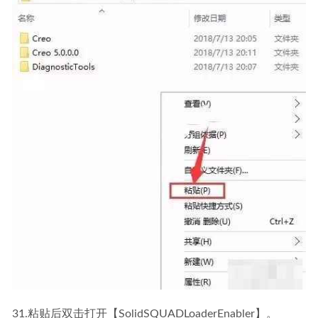
31.粘贴后双击打开【SolidSQUADLoaderEnabler】。