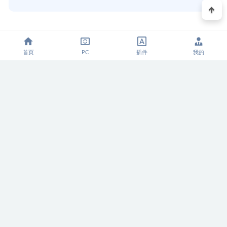
收藏
海报
分享链接：https://www.xxrjm.com/10509.html
首页
PC
插件
我的
creo4.0 64位破解版安装教程和下载地址
上一篇
2020-12-24
creo6.0 64位破解版安装教程和下载地址
2020-12-24
下一篇
相关推荐