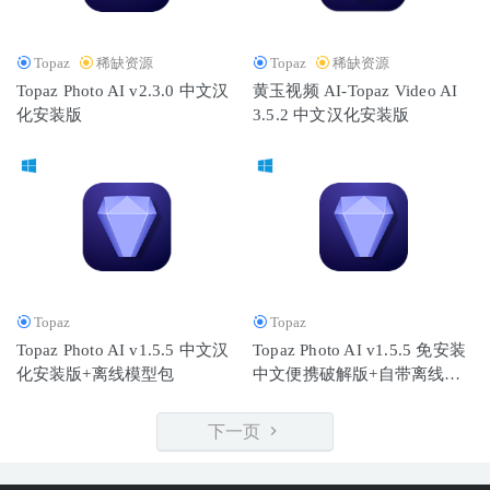
Topaz
稀缺资源
Topaz
稀缺资源
Topaz Photo AI v2.3.0 中文汉
黄玉视频 AI-Topaz Video AI
化安装版
3.5.2 中文汉化安装版
Topaz
Topaz
Topaz Photo AI v1.5.5 中文汉
Topaz Photo AI v1.5.5 免安装
化安装版+离线模型包
中文便携破解版+自带离线模
型包
下一页