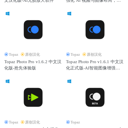
文汉化版-AI无损放大软件
强化 AI 视频与图像布局，交
易预计 2026 年下半年完成
Topaz
原创汉化
Topaz
原创汉化
Topaz Photo Pro v1.6.2 中文汉
Topaz Photo Pro v1.6.1 中文汉
化版-抢先体验版
化正式版-AI智能图像增强软
件
Topaz
原创汉化
Topaz