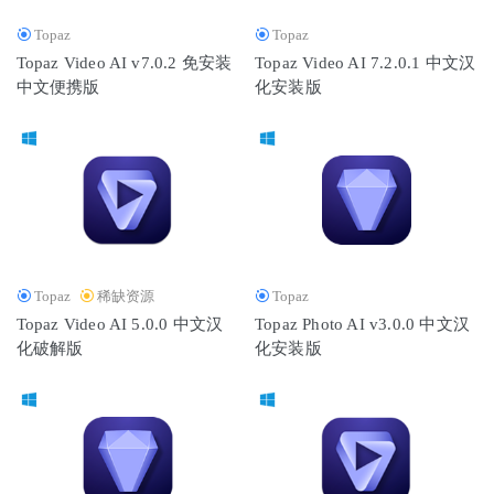
Topaz
Topaz
Topaz Video AI v7.0.2 免安装
Topaz Video AI 7.2.0.1 中文汉
中文便携版
化安装版
Topaz
稀缺资源
Topaz
Topaz Video AI 5.0.0 中文汉
Topaz Photo AI v3.0.0 中文汉
化破解版
化安装版