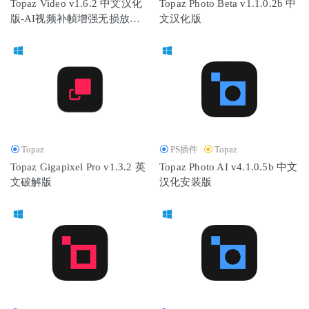
Topaz Video v1.6.2 中文汉化
Topaz Photo Beta v1.1.0.2b 中
版-AI视频补帧增强无损放大
文汉化版
软件
Topaz
PS插件
Topaz
Topaz Gigapixel Pro v1.3.2 英
Topaz Photo AI v4.1.0.5b 中文
文破解版
汉化安装版