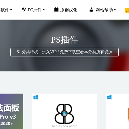
C软件
PC插件
原创汉化
网站帮助
开
PS插件
分类特权：永久VIP / 免费下载查看本分类所有资源
RP 10.0 中文破解版含授权码-不限制电脑安装
2024-02-18
版 v9.1.0 W1破解豪华VIP绿色版
2020-04-08
rof. Media v13.0.0.8 中文和谐版-狸窝转换器
2026-06-01
具 HitPaw Video Enhancer v1.2.2.2中文破解版
2022-11-13
mPack 6.13.0 中文版-PS胶片渲染效果软件
2023-07-13