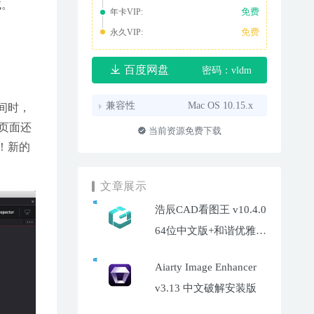
域。
免费
年卡VIP:
免费
永久VIP:
百度网盘
密码：vldm
兼容性
Mac OS 10.15.x
间时，
页面还
当前资源免费下载
具！新的
文章展示
浩辰CAD看图王 v10.4.0
64位中文版+和谐优雅补
丁
Aiarty Image Enhancer
v3.13 中文破解安装版