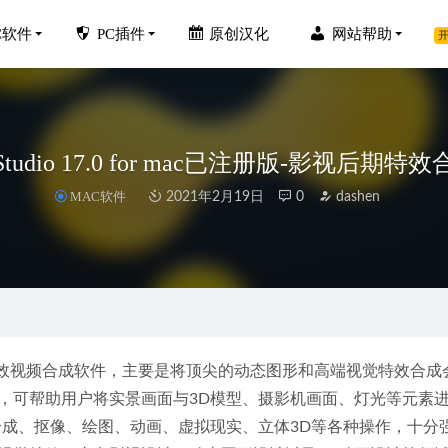
C软件
PC插件
原创汉化
网站帮助
开
n Studio 17.0 for mac已注册版-影视后期
MAC软件
2021年2月19日
0
dashen
yer(Flash插件) v34.0.0.305 纯净版
2023-12-13
 DIVE 1 professional 1.18.03607中文汉化版-水下照片优化滤镜
2023-0
版客户端 v19.06.0.0 去广告绿色版
2022-12-20
s ReSharper中文激活版v2022.3.1.0
2023-01-30
后期特效视频合成软件，主要是将顶尖的动态图形和高端视觉特效合成
ideo AI 5.0.0 中文汉化破解版
，可帮助用户将实景画面与3D模型、摄影机画面、灯光等元素
2024-04-03
合成、抠像、绘图、动画、虚拟现实、立体3D等各种操作，十分