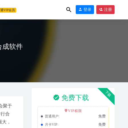
登录
注册
通VIP会员
特效合成软件
3-01
下载
免费下载
会聚于
VIP权限
进行合
免费
普通用户:
强大，
免费
月卡VIP: