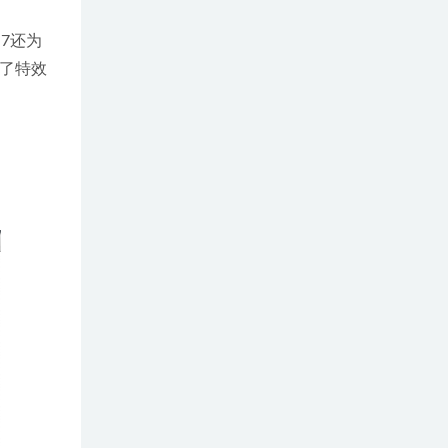
 7还为
了特效