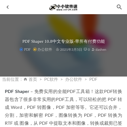
PDF Shaper 10.8中文专业版-带所有付费功能
PDF
办公软件
2021年3月5日
0
dashen
CorelCAD2023 22.3.1.4090中文破解版-2D制图和3D设计软件
2022-12-14
当前位置：
首页
PC软件
办公软件
PDF
威力导演CyberLink PowerDirector Ultimate 21.0.2031中文破
解版
2022-09-16
PDF Shaper
 – 免费实用的全能PDF工具箱！这款PDF转换
器包含了很多非常实用的PDF工具，可以轻松的把 PDF 转
ScreenToGif 2.23.0，免费开源GIF制作神器
2020-04-08
成 Word，PDF 转图像，PDF 加密等等。它还可以合并，
RustRover2024 v2024.3.7中文一键直装破解版
2025-04-06
分割，加密和解密 PDF，图像转换为 PDF，PDF 转换为 
SQL Server2012中文版安装教程和下载地址
2020-01-14
RTF 或 图像，从 PDF 中提取文本和图像，转换或裁剪已签