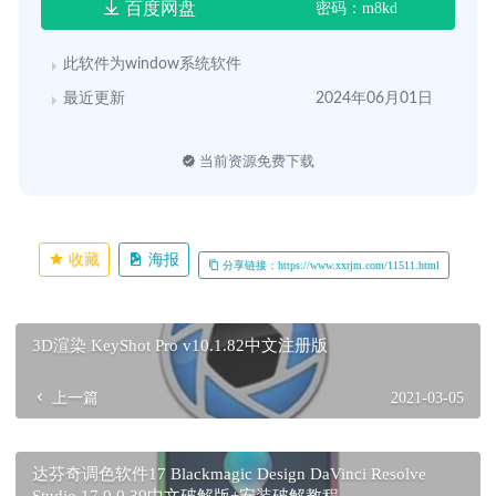
百度网盘
密码：m8kd
此软件为window系统软件
最近更新
2024年06月01日
当前资源免费下载
收藏
海报
分享链接：https://www.xxrjm.com/11511.html
3D渲染 KeyShot Pro v10.1.82中文注册版
上一篇
2021-03-05
达芬奇调色软件17 Blackmagic Design DaVinci Resolve
Studio 17.0.0.39中文破解版+安装破解教程