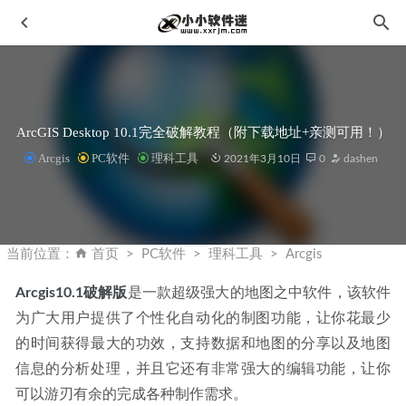
ArcGIS Desktop 10.1完全破解教程（附下载地址+亲测可用！）
Arcgis
PC软件
理科工具
2021年3月10日
0
dashen
PlayerFab v7.0.4.2中文破解版-4K蓝光播放器
2023-06-08
Topaz Video AI 3.1.6 中文绿色便携破解版+17G离线模型包
当前位置：
首页
PC软件
理科工具
Arcgis
2023-02-23
Arcgis10.1破解版
是一款超级强大的地图之中软件，该软件
AVCLabs Video Enhancer AI v5.3.0 中文破解版-智能视频增
为广大用户提供了个性化自动化的制图功能，让你花最少
强工具
2026-06-29
的时间获得最大的功效，支持数据和地图的分享以及地图
Proteus8.4完美破解汉化版-单片机仿真软件下载地址和安装
教程
2020-02-06
信息的分析处理，并且它还有非常强大的编辑功能，让你
可以游刃有余的完成各种制作需求。
XYplorer 24.50.0200中文破解版-windows资源管理器工具