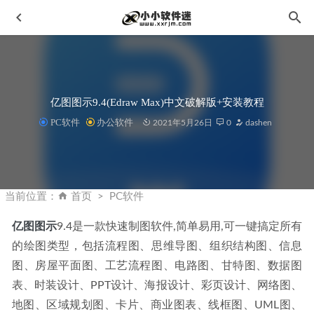
亿图图示9.4(Edraw Max)中文破解版+安装教程
PC软件
办公软件
2021年5月26日
0
dashen
Topaz Photo AI 1.2.0 中文汉化破解便携版含离线模型库
2023-02-06
当前位置：
首页
PC软件
PureRef v2.1.0 中文版-参考图管理工具
2026-02-08
亿图图示
9.4是一款快速制图软件,简单易用,可一键搞定所有
剪映专业版v3.7.0.9044-视频剪辑软件
2023-01-09
的绘图类型，包括流程图、思维导图、组织结构图、信息
Enfocus PitStop Pro 2023 中文破解版+64位动作汉化版
图、房屋平面图、工艺流程图、电路图、甘特图、数据图
2024-01-02
表、时装设计、PPT设计、海报设计、彩页设计、网络图、
Adobe XD 2021_36.1.32中文破解版
2021-02-18
地图、区域规划图、卡片、商业图表、线框图、UML图、