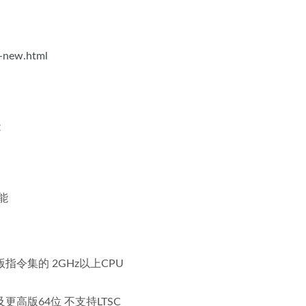
s-new.html
能
能
高版指令集的 2GHz以上CPU
4 及更高版64位 不支持LTSC