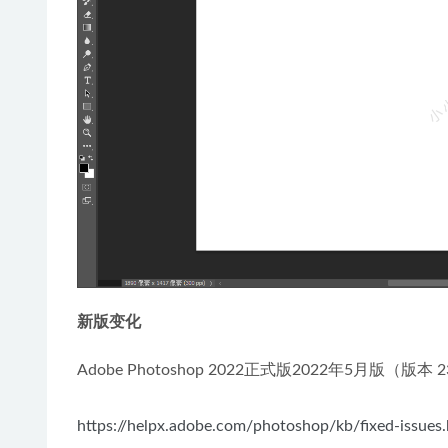
新版变化
Adobe Photoshop 2022正式版2022年5月版（版本 23
https://helpx.adobe.com/photoshop/kb/fixed-issues