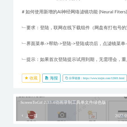
# 如何使用新增的AI神经网络滤镜功能 (Neural Fiters)
﹂要求：登陆，联网在线下载组件（网盘有打包号的
﹂界面菜单->帮助->登陆->登陆成功后，点滤镜菜单->Neur
﹂提示：如果首次登陆提示试用到期，无需理会，重
收藏
海报
分享链接：https://www.xxrjm.com/12601.html
ScreenToGif 2.33.4动画录制工具单文件绿色版
上一篇
2022-0