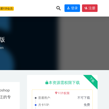
登录
注册
通VIP会员
文版
en
024-04-11
下载
本资源需权限下载
op 
VIP权限
广泛的专
不可下载
普通用户:
免费
月卡VIP: