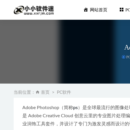
网站首页
P
A
P
讯连科技彩妆大
PhotoG
当前位置：
首页
PC软件
WinSna
HitPaw 
Adobe Photoshop（简称
ps
）是全球最流行的图像处理软
达索(SW202
是 Adobe Creative Cloud 创意云里的专业
业润饰工具套件，并设计了专门为激发灵感而设计的