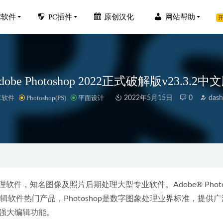
C软件
PC插件
原创汉化
网站帮助
开
dobe Photoshop 2022正式破解版v23.3.2中
C软件
Photoshop(PS)
平面设计
2022年5月15日
0
dash
师2-MakeupDirector Deluxe2.0.2817.67535中文豪华破解版
2
lory 8.00 中文汉化版-老照片修复软件
2026-05-22
p v5.2.3 简体中文特别版绿色单文件
2020-04-05
Video Enhancer 1.5.0中文破解版-AI智能视频4K修复
2023-03-21
件，知名图像及照片后期处理大型专业软件。Adobe® Photosh
4) SolidWorks 2024 SP1 Full Premium 中文破解版
图片处理编辑软件热门产品，Photoshop是数字图象处理业界标准，提供
2024-02-18
强大编辑功能。