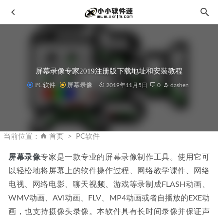
屏幕录像专家2019注册版下载地址和安装教程
PC软件
屏幕录像
2019年11月5日
0
dashen
CyberLink PowerDirector 21.3.2721.0中文破解版-讯连科技威
力导演旗舰版
2023-04-03
当前位置：
首页
PC软件
PS滤镜-水波纹倒影Flaming Pear Flood 2.08中文汉化版
2023-12-16
屏幕录像
专家是一款专业的屏幕录像制作工具。使用它可
以轻松地将屏幕上的软件操作过程、网络教学课件、网络
Vray3.3 For 3dmax2014-2016破解版下载地址和安装教程
2020-02-03
电视、网络电影、聊天视频、游戏等录制成FLASH动画、
GiliSoft Screen Recorder 12.3中文版-屏幕录像工具
2023-08-
WMV动画、AVI动画、FLV、MP4动画或者自播放的EXE动
11
画，也支持摄像头录像。本软件具有长时间录像并保证声