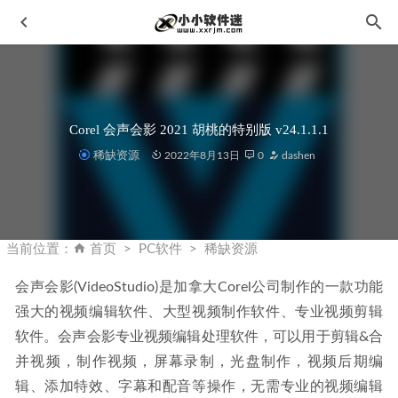
Corel 会声会影 2021 胡桃的特别版 v24.1.1.1
稀缺资源
2022年8月13日
0
dashen
iZotope RX12 Audio Editor Advanced 12.0.0.1410 中文一键安
装版
2026-05-28
当前位置：
首页
PC软件
稀缺资源
Topaz Video AI 软件安装常见注意事项
2023-07-01
会声会影(VideoStudio)是加拿大Corel公司制作的一款功能
Photoshop 2025 v26.11.0.18 (PS2025)中文一键直装版 By
强大的视频编辑软件、大型视频制作软件、专业视频剪辑
monkrus
2025-07-09
软件。会声会影专业视频编辑处理软件，可以用于剪辑&合
Rider2024 v2024.3.7 中文一键直装破解版
2025-04-06
并视频，制作视频，屏幕录制，光盘制作，视频后期编
Microsoft Edge v80.0.361.109 绿色增强版
2020-04-05
辑、添加特效、字幕和配音等操作，无需专业的视频编辑