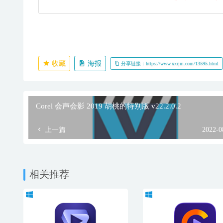
收藏
海报
分享链接：https://www.xxrjm.com/13595.html
Corel 会声会影 2019 胡桃的特别版 v22.2.0.2
上一篇
2022-0
相关推荐