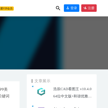
登录
注册
通VIP会员
文章展示
浩辰CAD看图王 v10.4.0
99美
关键词
64位中文版+和谐优雅补
丁