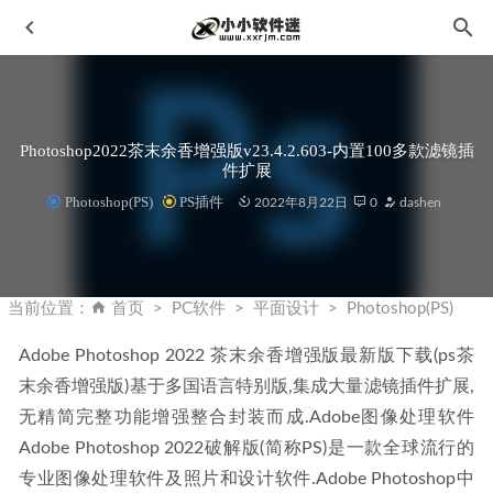
Photoshop2022茶末余香增强版v23.4.2.603-内置100多款滤镜插
件扩展
Photoshop(PS)
PS插件
2022年8月22日
0
dashen
CADtools13.2.2 for Adob​​e Illustrator 2023 支持Ai2023中文破
解版
2023-06-06
当前位置：
首页
PC软件
平面设计
Photoshop(PS)
visual studio 2015(VS2015)中文版下载地址和安装教程
2020-
02-04
Adobe Photoshop 2022 茶末余香增强版最新版下载(ps茶
末余香增强版)基于多国语言特别版,集成大量滤镜插件扩展,
EaseUS Data Recovery Wizard 15.8破解版-易我数据恢复
2022-11-03
无精简完整功能增强整合封装而成.Adobe图像处理软件
AutoCAD Civil3D 2011中文破解版下载地址和安装教程
Adobe Photoshop 2022破解版(简称PS)是一款全球流行的
2020-02-05
专业图像处理软件及照片和设计软件.Adobe Photoshop中