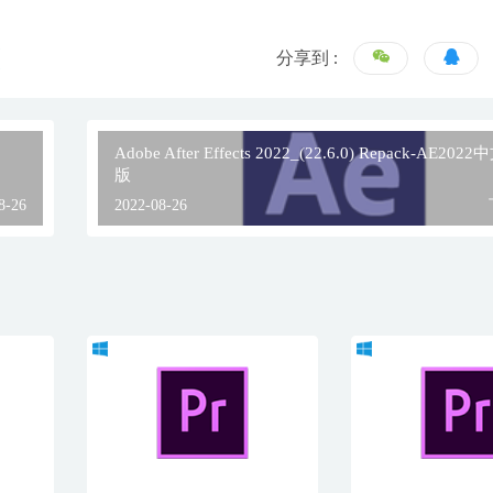
分享到 :
Adobe After Effects 2022_(22.6.0) Repack-AE20
版
8-26
2022-08-26