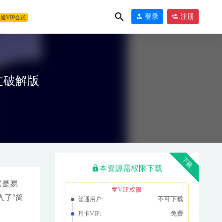
登录
注册
通VIP会员
22中文破解版
下载
本资源需权限下载
它是易
VIP权限
入了“简
不可下载
普通用户:
免费
月卡VIP: