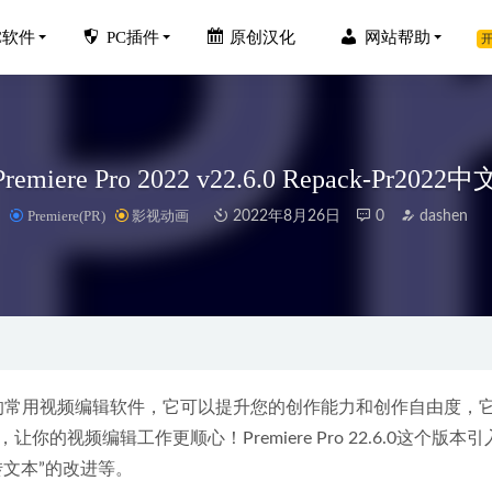
C软件
PC插件
原创汉化
网站帮助
开
Premiere Pro 2022 v22.6.0 Repack-Pr20
Premiere(PR)
影视动画
2022年8月26日
0
dashen
NG Converter 18.5 中文版-DNG格式转换工具
2026-08-05
 v9.0.50.0 64位 去广告绿色纯净版
2023-06-21
ce 2019 v11.8.2.12265 专业增强永久版
2024-05-27
2.0中文版安装教程和下载地址
2020-01-12
公司推出的常用视频编辑软件，它可以提升您的创作能力和创作自由度，
新款720套3D模型-家装室内设计客厅餐厅卧室厨房
视频编辑工作更顺心！Premiere Pro 22.6.0这个版本引
2022-08-17
音转文本”的改进等。