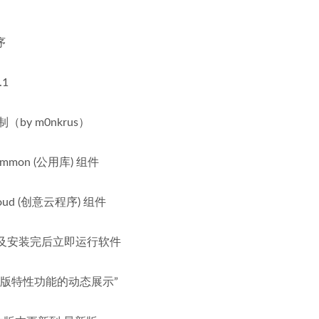
序
.1
by m0nkrus）
mmon (公用库) 组件
oud (创意云程序) 组件
及安装完后立即运行软件
新版特性功能的动态展示”