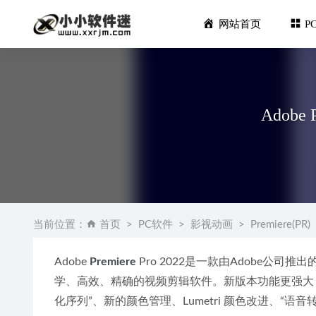
网站首页
P
Adobe 
Adobe D
雷电模拟器9
当前位置：
首页
PC软件
影视动画
Premiere(PR)
WPS Offi
SPSS2
Adobe 
Premiere
 Pro 2022是一款由Adobe
2022年
学、高效、精确的视频剪辑软件。新版本功能更强大，让你的
化序列”、新的颜色管理、Lumetri 颜色改进、“语