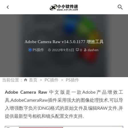
Adobe Camera Raw v14.5.0.1177 增效工具
PS插件
2022年9月1日
0
dashen
Civil3D2013中文破解版下载地址和安装教程
2019-11-29
MX Player v1.22.8 去除广告版及解锁专业版
2020-04-20
当前位置：
首页
PC插件
PS插件
Microsoft Word 2019 for mac中文破解版
2021-02-20
Adobe Camera Raw
 中文版是一款Adobe产品增效工
Adobe InCopy 2024 v19.1.0.043 (IC2024) 中文破解版
2024-
具,AdobeCameraRaw插件采用强大的图像处理技术,可以导
01-14
入增强数字负片(DNG)格式的原始文件及编辑RAW文件,并
Perfectly Clear WorkBench v4(4.2.0.2412)中文破解版
2023-
提供最新型号相机和镜头配置文件支持.
02-06