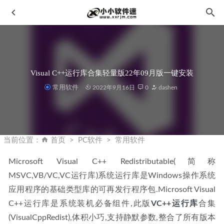
Visual C++运行库合集轻量版22年09月版一键安装
常用软件
2022年9月16日
0
dashen
Enscape 4.17.0.1175 官方中文破解版+破解补丁-支持SU2026
2026-04-06
当前位置：
首页
PC软件
常用软件
IDEA2022中文激活版 IntelliJ IDEA 2022.2.3
2022-10-06
Microsoft Visual C++ Redistributable(简称
FonePaw Screen Recorder v6.0.0 中文破解版
2022-12-08
MSVC,VB/VC,VC运行库)系统运行库是Windows操作系统
WidsMob Montage 2022 v1.4.0.112中文破解版-图片蒙太奇效
应用程序的基础类型库的可再发行程序包.Microsoft Visual 
果生成软件
2023-02-26
C++运行库是系统装机必备组件,此版
VC++运行库
合集
Topaz Video AI 3.2.0中文汉化官方破解版+离线模型包
2023-
(VisualCppRedist),体积小巧,支持静默参数,整合了所有版本
04-06