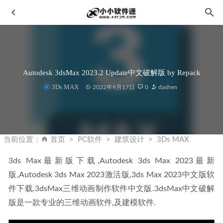
Autodesk 3dsMax 2023.2 Update中文破解版 by Repack
3Ds MAX
2022年9月17日
0
dashen
音频编辑器 GoldWave v6.66 中文注册便携版
2022-09-30
Ocenaudio 3.11.16中文破解版-音频编辑软件
2022-12-01
当前位置：
首页
PC软件
建筑设计
3Ds MAX
minitab18简体中文破解版下载地址和安装教程
2020-01-14
3ds Max最新版下载,Autodesk 3ds Max 2023最新
Upscayl v2.15.0中文汉化免安装版-AI 图片无损放大工具
版,Autodesk 3ds Max 2023激活版,3ds Max 2023中文版软
2025-01-12
件下载.3dsMax三维动画制作软件中文版.3dsMax中文破解
医院工作清单服务器软件-Sante Worklist Server v2.1.1破解版
版是一款专业的三维动画软件,及建模软件.
2022-12-03