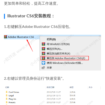
更加简单和轻松，提高工作速度。
Illustrator CS6安装教程：
1.右键解压Adobe Illustrator CS6压缩包。
2.右键以管理员身份运行“快速安装”。