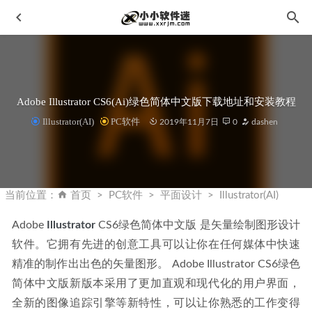
Adobe Illustrator CS6(Ai)绿色简体中文版下载地址和安装教程
Illustrator(AI)
PC软件
2019年11月7日
0
dashen
CADtools14 for Ai 2021-2023 中文破解版
2023-10-09
Share微博客户端 v3.4.8 解锁永久激活高级版
2020-04-12
当前位置：
首页
PC软件
平面设计
Illustrator(AI)
WinCatalog 2024.7.0.515中文破解版+破解补丁-文件索引工
Adobe 
Illustrator
 CS6绿色简体中文版 是矢量绘制图形设计
具
2024-05-15
软件。它拥有先进的创意工具可以让你在任何媒体中快速
Adobe Premiere Pro 2023 v23.6.0.65一键直装破解版(Pr2023)
精准的制作出出色的矢量图形。 Adobe Illustrator CS6绿色
2023-08-17
简体中文版新版本采用了更加直观和现代化的用户界面，
Perfectly Clear Video v4.4.0.2510英文破解版-人工智能视频增
全新的图像追踪引擎等新特性，可以让你熟悉的工作变得
强工具
2023-05-16