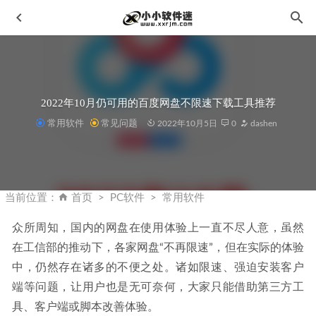
2022年10月仍可用的百度网盘不限速下载工具推荐
常用软件
常见问题
2022年10月5日
0
dashen
MPC播放器(mpc-be)v1.6.6.0简体中文正式版
2023-02-11
Adobe Lightroom Classic 10.1.1中文破解版
2021-02-18
当前位置：
首页
PC软件
常用软件
2022年9月驱动更新软件推荐-不限速无广告
2022-09-06
众所周知，国内的网盘在使用体验上一直不尽人意，虽然
Sai1.0中文破解版下载地址和安装教程
2019-11-25
在工信部的推动下，各家网盘“不再限速”，但在实际的体验
123云盘PC版客户端 v1.0.106-123网盘正式众测版
2023-04-
中，仍然存在诸多的不便之处。诸如限速、强迫安装客户
11
端等问题，让用户也是无可奈何，大家只能借助第三方工
具、客户端或脚本改善体验。