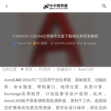
CAD2016 32位/64位简体中文版下载地址和安装教程
AutoCAD
PC软件
2019年11月8日
0
dashen
Solid Explorer 2.7.17 build 200195 解锁版
2020-04-08
Topaz Video AI 3.2.7 免安装中文汉化便携版-黄玉视频AI软
当前位置：
首页
PC软件
机械设计
AutoCAD
件
2023-05-26
Auto
CAD
 2016可广泛应用于优化界面、新标签页、功能区
Adobe Photoshop 2024 v25.5.0.375 中文正式版-by monkrus
库、命令预览、帮助窗口、地理位置、实景计算、
2024-02-22
Exchange应用程序、计划提要等设计使用，此外，
Subtitle Edit 3.5.14 中文多语版-优秀免费的字幕制作软件
2020-03-09
AutoCAD线平滑新增暗黑色调界面，更利于工作。底部状
态栏整体优化更实用便捷，更符合设计操作，优化后的
Python2.7.6官方版下载地址和安装教程
2020-02-06