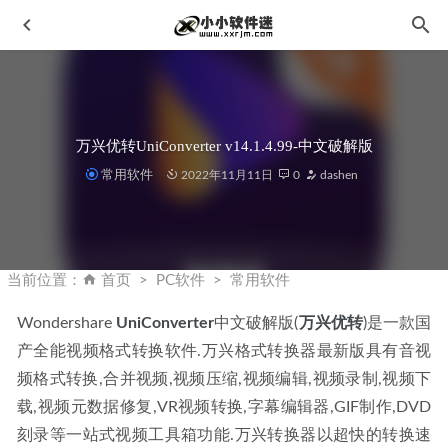
万兴优转UniConverter v14.1.4.99-中文破解版
常用软件
2022年11月11日
0
dashen
CorelDRAW 2022 (v24.1.0.360) 中文企业版
2022-08-15
IObit Uninstaller PRO v15.1.0.1 中文破解版
2024-06-21
当前位置：
首页
PC软件
常用软件
Python3.6.4官方版下载地址和安装教程
2020-02-06
Wondershare 
UniConverter
中文破解版(
万兴优转
)是一款国
CAD2015 32位/64位简体中文版下载地址和安装教程
2019-
产全能视频格式转换软件.万兴格式转换器最新版具有音视
11-08
频格式转换,合并视频,视频压缩,视频编辑,视频录制,视频下
万兴易修-Wondershare Repairit 5.5.10中文破解版-视频修复
载,视频元数据修复,VR视频转换,字幕编辑器,GIF制作,DVD
软件
2024-06-17
刻录等一站式视频工具箱功能.万兴转换器以超快的转换速