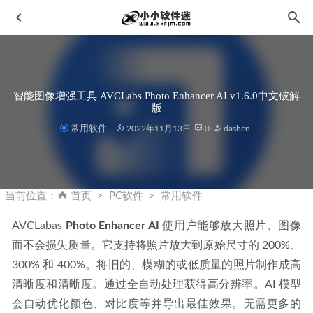
智能图像增强工具 AVCLabs Photo Enhancer AI v1.6.0中文破解
版
常用软件
2022年11月13日
0
dashen
SolidWorks2016中文版64位下载地址和安装教程
2019-12-26
Enscape 4.17.0.1175 官方中文破解版+破解补丁-支持SU2026
当前位置：
首页
PC软件
常用软件
2026-04-06
AVCLabas 
Photo Enhancer AI
 使用户能够放大照片、图像
迷你画图2024R2中文版+和谐补丁
2024-02-18
而不会损失质量。它支持将照片放大到原始尺寸的 200%、
Proteus7.5完美破解汉化版-单片机仿真软件下载地址和安装
300% 和 400%。将旧的、模糊的或低质量的照片制作成高
教程
2020-02-06
清晰度和清晰度。通过全自动处理获得高分辨率。AI 模型
Python2.7.6官方版下载地址和安装教程
2020-02-06
会自动优化颜色、对比度等并导出最佳效果。无需更多的