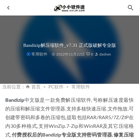
Bandizip解压缩软件_v7.31 正式版破解专业版
常用软件
2022年11月22日
0
dashen
Remote Desktop Manager 2019.1.17 远程连接软件-破解版
2020-03-13
当前位置：
首页
PC软件
常用软件
万兴喵影2022 (Filmora)_v11.5.9 中文破解版
2022-08-22
Bandizip
中文版是一款免费解压缩软件,号称解压速度最快
After Effects CC2018官方简体中文版下载地址和安装教程
的压缩和解压缩文件管理器.支持多核快速压缩.文件拖放,可
2019-10-22
创建带密码和多卷的压缩包,提取包括RAR/RAR5/7Z/ZIP在
傲软录屏 ApowerREC v1.8.5.1 中文破解版
2026-01-22
内30多种格式,支持WinZip.7-Zip和WinRAR及其它压缩格
DXO光学模块688个文件–离线版–适合DXO系列下软件通用
式,
2022-10-24
付费授权后的Bandizip专业版支持密码管理器,修复压缩