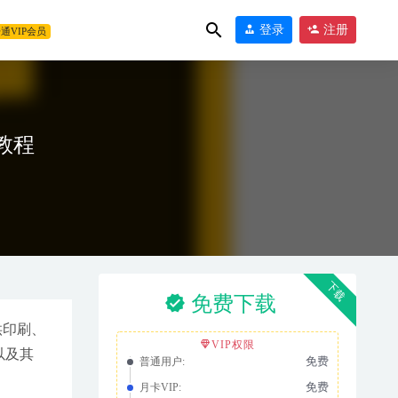
登录
注册
通VIP会员
装教程
下载
免费下载
建供印刷、
VIP权限
件以及其
免费
普通用户:
免费
月卡VIP: