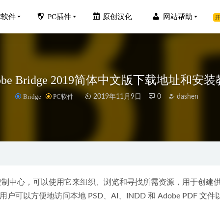
C软件
PC插件
原创汉化
网站帮助
开
obe Bridge 2019简体中文版下载地址和安
Bridge
PC软件
2019年11月9日
0
dashen
lash Player 32.0.0.344 去限制无视地区封锁版
2020-03-11
式转换器（万兴优转） v11.7.2.6 绿色特别版本
2020-03-09
2027中文专业版-国产CAD制图软件
2026-06-04
r v1.3.16-Adobe产品下载安装激活器
2023-02-28
ive Suite 的控制中心，可以使用它来组织、浏览和寻找所需资源，用于创
2022 for mac安装教程（通用版）
使用户可以方便地访问本地 PSD、AI、INDD 和 Adobe PDF 文
2022-10-08