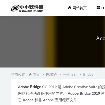
网站首页
P
Ad
Adobe F
万兴全能格
当前位置：
首页
PC软件
平面设计
Bridge
浩辰CAD
CCMake
Adobe 
Bridge
 CC 2019 是 Adobe Creat
Adobe 
网站和移动设备使用的内容。 
Adobe Bridge 2019
 
它 Adobe 和非 Adobe 应用程序文件.