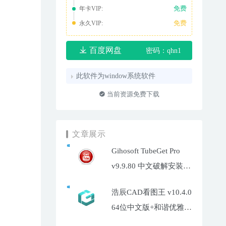
免费
年卡VIP:
免费
永久VIP:
百度网盘
密码：qhn1
此软件为window系统软件
当前资源免费下载
文章展示
Gihosoft TubeGet Pro
v9.9.80 中文破解安装
版-油管超高清视频下载
浩辰CAD看图王 v10.4.0
工具
64位中文版+和谐优雅补
丁