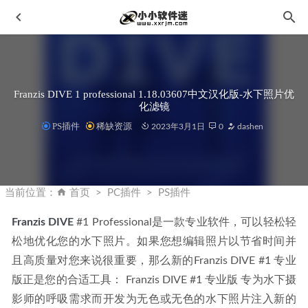
Franzis DIVE 1 professional 1.18.03607中文汉化版-水下照片优
化滤镜
PS插件
稀缺资源
2023年3月1日
0
dashen
Vray3.3 For 3dmax2014-2016破解版下载地址和安装教程
2020-02-03
当前位置：
首页
PC插件
PS插件
HitPaw Video Enhancer 1.6.0 中文破解版-AI智能视频4K修复
工具
2023-05-18
Franzis DIVE
 #1 Professional是一款专业软件，可以轻松轻
松地优化您的水下照片。如果您想编辑照片以节省时间并
Windows超级管理器 9.43.10 实用免费的系统工具
2022-08-
31
且高质量对您来说很重要，那么新的Franzis DIVE #1 专业
Android版酷我音乐 v9.3.1.2 破解豪华VIP版
2020-04-05
版正是您的合适工具： Franzis DIVE #1 专业版 专为水下摄
影师的呼吸需求而开发为无色或无色的水下照片注入新的
Topaz Photo Pro 安装使用常见问题说明
2026-04-03