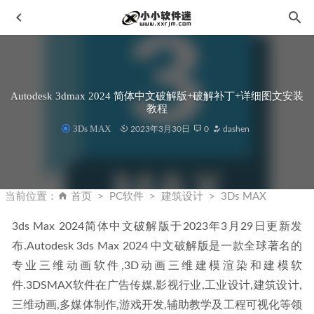
Autodesk 3dmax 2024 简体中文破解版+破解补丁+详细图文安装
教程
3Ds MAX
2023年3月30日
0
dashen
Photoshop 2023 精简版 v24.1.1 绿色便携版
2023-02-18
微PE v2.0维护盘增强版万能启动盘20200415
2020-04-15
当前位置：
首页
PC软件
建筑设计
3Ds MAX
SQL Server2008中文版安装教程和下载地址
2020-01-14
3ds Max 2024简体中文破解版于2023年3月29日更新发
Internet Download Manager 6.41.22中文破解版
2023-10-21
布.Autodesk 3ds Max 2024 中文破解版是一款全球著名的
MindManager 2023 v23.0.154 中文破解版-思维导图软件
专业三维动画软件,3D动画三维建模渲染和建模软
2023-05-26
件.3DSMAX软件在广告传媒,影视行业,工业设计,建筑设计,
三维动画,多媒体制作,游戏开发,辅助教学及工程可视化等领