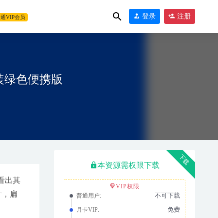
登录
注册
通VIP会员
+免安装绿色便携版
高清化
2023-
下载
本资源需权限下载
看出其
VIP权限
计，扁
不可下载
普通用户:
免费
月卡VIP: