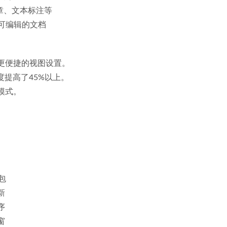
章、文本标注等
为可编辑的文档
更便捷的视图设置。
度提高了45%以上。
模式。
包
新
序
窗