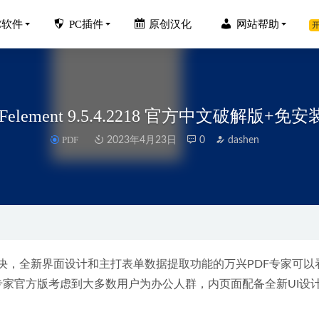
C软件
PC插件
原创汉化
网站帮助
开
Felement 9.5.4.2218 官方中文破解版
PDF
2023年4月23日
0
dashen
.1.0086 稳定版，度盘不限速下载工具
2020-04-05
ormer-GUI 可视化一键去除视频马赛克软件-让模糊不清的视频瞬间
新款720套3D模型-家装室内设计客厅餐厅卧室厨房
2022-08-17
决，全新界面设计和主打表单数据提取功能的万兴PDF专家可以
PDF Editor v5.9.81 中文破解版-PDF编辑工具
2023-12-12
F专家官方版考虑到大多数用户为办公人群，内页面配备全新UI设
13.1.0 for Adob​​e Illustrator中文破解版
2022-11-10