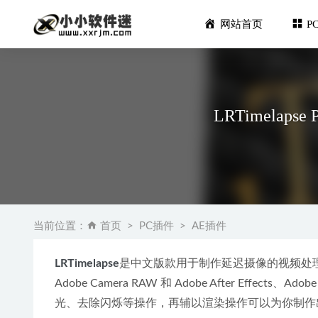
网站首页
P
LRTimelap
Replay
黄玉照片 T
当前位置：
首页
PC插件
AE插件
犀牛 Rhin
Vray3.6
LRTimelapse
是中文版款用于制作延迟摄像的视频处
ACDSee P
Adobe Camera RAW 和 Adobe After Eff
光、去除闪烁等操作，再辅以渲染操作可以为你制作