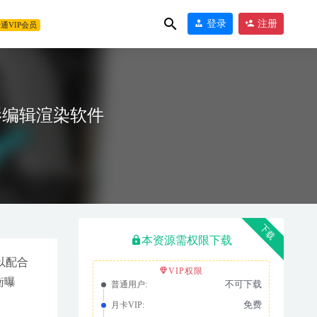
登录
注册
通VIP会员
延迟摄影编辑渲染软件
8-26
下载
本资源需权限下载
以配合
VIP权限
平衡曝
不可下载
普通用户:
免费
月卡VIP: