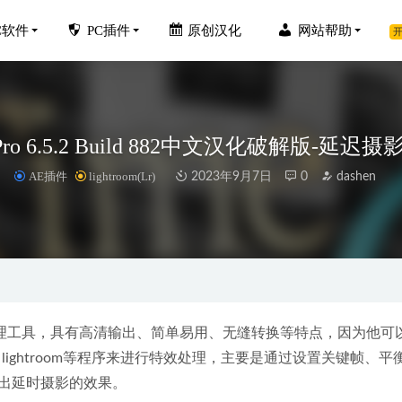
C软件
PC插件
原创汉化
网站帮助
开
se Pro 6.5.2 Build 882中文汉化破解版-
AE插件
lightroom(Lr)
2023年9月7日
0
dashen
8.0.1中文原创汉化版+离线数据包10.3G-AI人声伴奏分离软件
2025-0
opaz Photo AI 1.2.4中文破解版+最新离线模型包
2023-03-03
o V7.25.22326.19001中文破解版
2022-12-18
 for Sketchup2015-2018破解版下载地址和安装教程
2019-11-26
理工具，具有高清输出、简单易用、无缝转换等特点，因为他可
hoto Studio 2025 v18.1.0.4080 中文破解版
ects、Adobe lightroom等程序来进行特效处理，主要是通过设置关键帧、
2024-02-03
出延时摄影的效果。