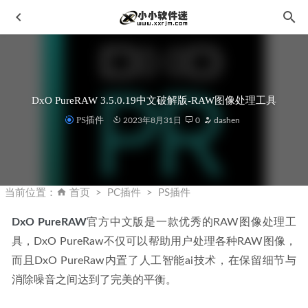
DxO PureRAW 3.5.0.19中文破解版-RAW图像处理工具
PS插件
2023年8月31日
0
dashen
Paint.NET 5.0.4中文汉化版-图像编辑软件
2023-05-20
Media Encoder CC 2020简体中文版下载地址和安装教程
当前位置：
首页
PC插件
PS插件
2019-11-09
DxO PureRAW
官方中文版是一款优秀的RAW图像处理工
Topaz Video AI 3.2.5中文汉化官方安装版+17G离线模型包
具，DxO PureRaw不仅可以帮助用户处理各种RAW图像，
2023-05-10
而且DxO PureRaw内置了人工智能ai技术，在保留细节与
Canva Cavalry v2.7.2 中文汉化版-2D动画设计软件
2026-05-
27
消除噪音之间达到了完美的平衡。
DxO PureRAW 3.4.0.16中文破解版-RAW图像处理工具