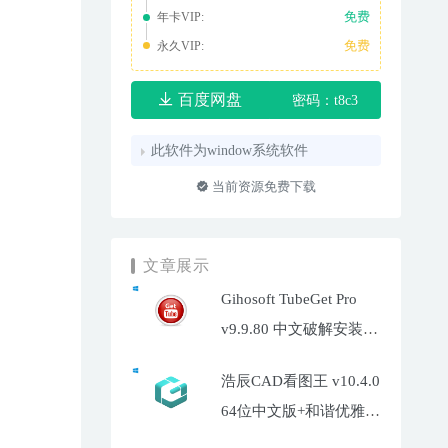
免费
年卡VIP:
免费
永久VIP:
百度网盘
密码：t8c3
此软件为window系统软件
当前资源免费下载
文章展示
Gihosoft TubeGet Pro
v9.9.80 中文破解安装
版-油管超高清视频下载
浩辰CAD看图王 v10.4.0
工具
64位中文版+和谐优雅补
丁