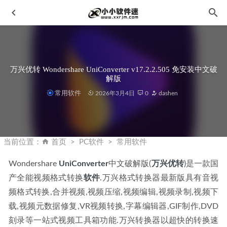
万兴优转 Wondershare UniConverter v17.2.2.505 免安装中文破
解版
常用软件
2026年3月4日
0
dashen
WidsMob ImageConvert 2022 2.2.0.190中文版-图像批量调整
转换软件
2023-02-26
当前位置：
首页
PC软件
常用软件
Acrobat XI Pro2019官方简体中文版下载地址和安装教程
2019-10-28
Wondershare 
UniConverter
中文破解版(
万兴优转
)是一款国
产全能视频格式转换
Lingo 12(附中文汉化补丁)下载地址和安装教程
软件
.万兴格式转换器最新版具有音视
2019-11-06
频格式转换,合并视频,视频压缩,视频编辑,视频录制,视频下
Premiere CC2015官方简体中文版下载地址和安装教程
2019-
11-09
载,视频元数据修复,VR视频转换,字幕编辑器,GIF制作,DVD
刻录等一站式视频工具箱功能.万兴转换器以超快的转换速
万兴PDF PDFelement 9.5.4.2218 官方中文破解版+免安装绿