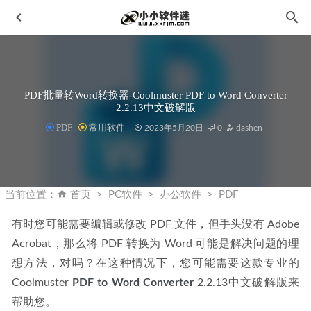
PDF批量转Word转换器-Coolmuster PDF to Word Converter
2.2.13中文破解版
PDF
常用软件
2023年5月20日
0
dashen
亿图图示9.1中文破解版破解补丁+安装教程
2021-05-26
IDM_UltraEdit中文破解版v32.2.0.24绿色版
2026-06-04
当前位置：
首页
PC软件
办公软件
PDF
SolveigMM Video Splitter v7.3.2005.8中文汉化便携版
2023-
有时您可能需要编辑或修改 PDF 文件，但手头没有 Adob​​e 
02-16
Acrobat，那么将 PDF 转换为 Word 可能是解决问题的理
Windows 10 LTSB 2016 Build 14393.3630
2020-04-15
想方法，对吗？在这种情况下，您可能需要这款专业的 
mathematica 8.0 简体中文版下载地址和安装教程
2019-11-25
Coolmuster 
PDF to Word Converter
 2.2.13中文破解版来
帮助您。