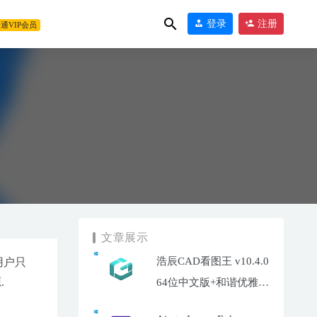
登录
注册
通VIP会员
文章展示
浩辰CAD看图王 v10.4.0
用户只
.
64位中文版+和谐优雅补
丁