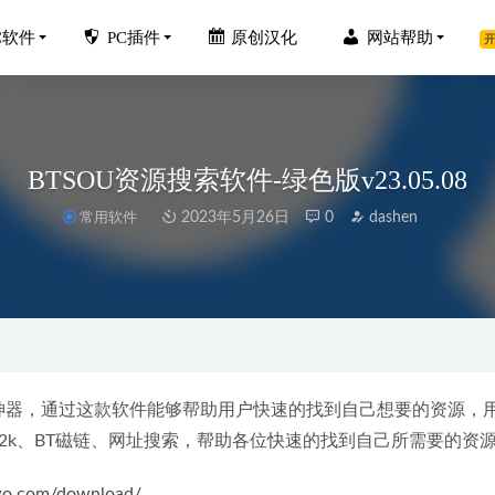
C软件
PC插件
原创汉化
网站帮助
开
BTSOU资源搜索软件-绿色版v23.05.08
常用软件
2023年5月26日
0
dashen
.0 64位破解版安装教程+破解补丁+汉化补丁
2021-06-05
电气2023中文激活版+和谐补丁
2023-07-21
sk Revit 2014中文破解版下载地址和安装教程
2020-02-04
Pie Menu for Sketchup圆盘菜单插件汉化版
2022-10-01
索神器，通过这款软件能够帮助用户快速的找到自己想要的资源，
教鞭 Epic Pen v3.7.31 中文破解版
2k、BT磁链、网址搜索，帮助各位快速的找到自己所需要的资源
2020-03-16
iwo.com/download/