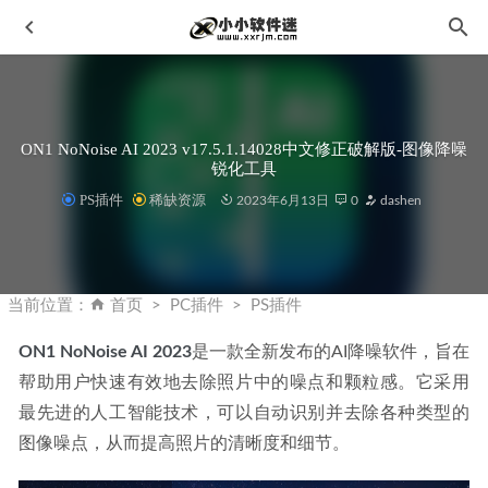
ON1 NoNoise AI 2023 v17.5.1.14028中文修正破解版-图像降噪
锐化工具
PS插件
稀缺资源
2023年6月13日
0
dashen
PR2024语音转字幕转换工具-Speech to Text for Premiere Pro
2024 v12.0 中文破解版
2023-10-13
当前位置：
首页
PC插件
PS插件
WiseCare 365 Pro v6.5.3.625中文破解版 中文绿色便携专业
版-系统优化工具
2023-04-09
ON1 NoNoise AI 2023
是一款全新发布的AI降噪软件，旨在
帮助用户快速有效地去除照片中的噪点和颗粒感。它采用
Adobe Audition 2025 v25.6.4.2 (AU2025) 中文正式版
2026-
01-16
最先进的人工智能技术，可以自动识别并去除各种类型的
Adobe Photoshop 2022 (v23.5.2)中文破解版_Repack
2022-10-
图像噪点，从而提高照片的清晰度和细节。
19