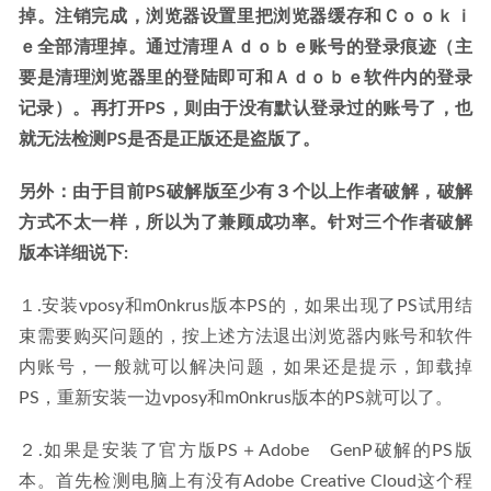
掉。注销完成，浏览器设置里把浏览器缓存和Ｃｏｏｋｉ
ｅ全部清理掉。通过清理Ａｄｏｂｅ账号的登录痕迹（主
要是清理浏览器里的登陆即可和Ａｄｏｂｅ软件内的登录
记录）。再打开PS，则由于没有默认登录过的账号了，也
就无法检测PS是否是正版还是盗版了。
另外：由于目前PS破解版至少有３个以上作者破解，破解
方式不太一样，所以为了兼顾成功率。针对三个作者破解
版本详细说下:
１.安装vposy和m0nkrus版本PS的，如果出现了PS试用结
束需要购买问题的，按上述方法退出浏览器内账号和软件
内账号，一般就可以解决问题，如果还是提示，卸载掉
PS，重新安装一边vposy和m0nkrus版本的PS就可以了。
２.如果是安装了官方版PS＋Adobe　GenP破解的PS版
本。首先检测电脑上有没有Adobe Creative Cloud这个程