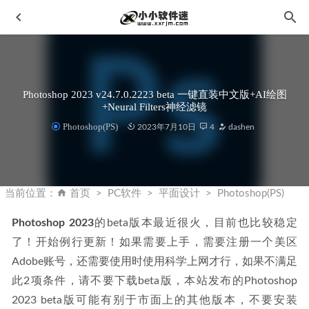
Photoshop 2023 v24.7.0.2223 beta 一键直装中文版+AI绘图
+Neural Filters神经滤镜
Photoshop(PS)
2023年7月10日
4
dashen
影子卫士 v1.4.0.680 官方下载及终身注册码
2019-12-21
Bartender Enterprise 2022中文破解版-去水印版–条码标签打
当前位置：
首页
PC软件
平面设计
Photoshop(PS)
印软件
2022-10-11
Photoshop 2023
的beta版本最近很火，目前也比较稳定
Photoshop 2023 v24.3.0.376精简绿色便携版-PS2023精简版
了！开始例行更新！如果需要上手，需要注册一个美区
2023-03-24
Adobe账号，还需要使用时使用科学上网才行，如果不满足
智能人像编辑工具 ON1 Portrait AI 2023 v17.0.2.13102中文
破解版
2022-11-21
此2项条件，请不要下载beta版，本站发布的Photoshop 
2023 beta版可能有别于市面上的其他版本，不要安装
Python3.6.4官方版下载地址和安装教程
2020-02-06