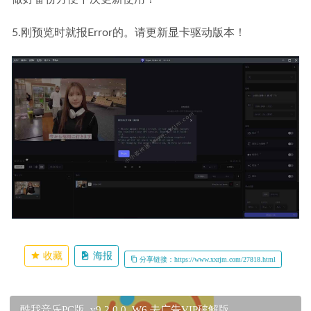
5.刚预览时就报Error的。请更新显卡驱动版本！
收藏
海报
分享链接：https://www.xxrjm.com/27818.html
酷我音乐PC版_v9.2.0.0_W6 去广告VIP破解版