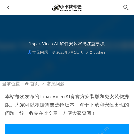
Topaz Video AI 软件安装常见注意事项
常见问题
2023年7月1日
0
dashen
3Dmax插件-多物体对齐插件中文汉化版AlignMultipleObjects
2023-01-25
当前位置：
首页
常见问题
IBM SPSSS tatistics 27 中文破解版+详细安装教程
2023-01-
29
本站每次发布的Topaz Video AI有官方安装版和免安装便携
版。大家可以根据需要选择版本。对于下载和安装出现的
Glary Utilities Pro v5.194.0.223 中文破解版-系统优化软件
2022-09-07
问题，统一收集在此文章，方便大家查阅！
PDF批量转Word转换器-Coolmuster PDF to Word Converter
2.2.13中文破解版
2023-05-20