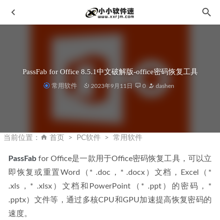
PassFab for Office 8.5.1中文破解版-office密码恢复工具
常用软件
2023年9月11日
0
dashen
Topaz Gigapixel AI破解版V6.3.0 绿色破解便携版
2023-01-14
Topaz Photo Beta v1.1.0.2b 中文汉化版
2025-12-18
当前位置：
首页
PC软件
常用软件
HitPaw Video Enhancer 1.7.1.0中文破解版+破解补丁
2023-
PassFab
 for Office是一款用于Office密码恢复工具，可以立
07-18
即恢复或重置Word（* .doc，* .docx）文档，Excel（* 
Rhino7(犀牛软件) v7.24.22308.15001中文破解版-永久授权
.xls，* .xlsx）文档和PowerPoint（* .ppt）的密码，* 
2022-11-11
.pptx）文件等，通过多核CPU和GPU加速提高恢复密码的
Adobe Photoshop 2024 v25.5.0.375 中文正式版-by monkrus
速度。
2024-02-22