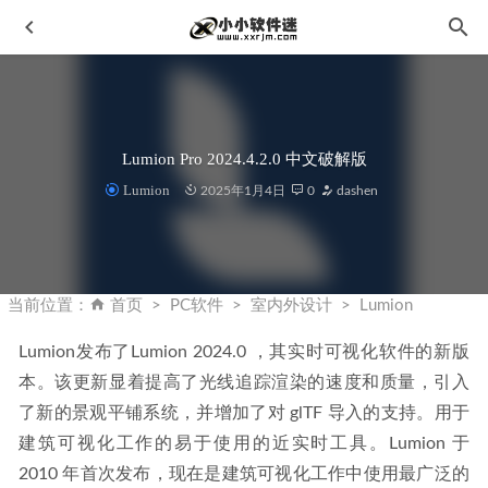
Lumion Pro 2024.4.2.0 中文破解版
Lumion
2025年1月4日
0
dashen
DICOM医学影像编辑器-Sante DICOM Editor 3D v4.9.4 破解
版
2022-12-03
当前位置：
首页
PC软件
室内外设计
Lumion
快易数据恢复 v3.9.0 中文破解版（数据恢复好帮手）
2019-
12-17
Lumion发布了Lumion 2024.0 ，其实时可视化软件的新版
本。该更新显着提高了光线追踪渲染的速度和质量，引入
Topaz Video AI 3.2.1免安装中文汉化便携版+离线模型包
2023-04-17
了新的景观平铺系统，并增加了对 glTF 导入的支持。用于
Passper for Word v3.8.1中文破解版-Word密码破解工具
建筑可视化工作的易于使用的近实时工具。Lumion 于 
2024-01-12
2010 年首次发布，现在是建筑可视化工作中使用最广泛的