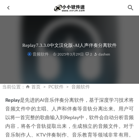
Replay7.3.3.0中文汉化版-AI人声伴奏分离软件
音频软件
2025年3月29日
2
dashen
ACDSee2023旗舰版ACDSee Photo Studio 2023官方破解版
+破解补丁
2022-09-26
当前位置：
首页
PC软件
音频软件
Adobe Premiere Pro 2022 v22.6.0 Repack-Pr2022中文破解版
2022-08-26
Replay
是先进的AI音乐伴奏分离软件，基于深度学习技术将
音频文件中的主唱、人声和伴奏等音轨分离出来。用户可
CAD2005简体中文版下载地址和安装教程
2019-10-28
以将一首完整的歌曲输入到Replay中，软件会自动分析音频
3dmax2012简体中文版下载地址和安装教程
2019-11-22
内容，将各个音轨提取出来，生成独立的音频文件。对于
office2024 中文正式版一键安装+永久激活工具
2024-09-21
音乐制作人、KTV伴奏制作、音乐教育等领域非常有用。