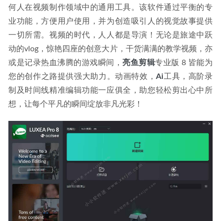
Adobe_Lightroom_Classic_v12.0.1中文破解版Repack
2022-
何人在视频制作领域中的通用工具。该软件通过平衡的专
10-31
业功能，方便用户使用，并为创造吸引人的视觉故事提供
一切所需。视频的时代，人人都是导演！无论是旅途中跃
动的vlog，惊艳四座的创意大片，干货满满的教学视频，亦
或是记录热血沸腾的游戏瞬间，
亮鱼剪辑
专业版 8 皆能为
您的创作之路提供强大助力。动画特效，
Ai
工具，高阶录
制及时间线精准编辑功能一应俱全，助您轻松剪出心中所
想，让每个平凡的瞬间绽放非凡光彩！