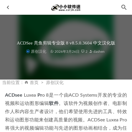
ACDSee 亮鱼剪辑专业版 8 v8.5.0.3604 中文汉化版
原创汉化
2026年3月26日
2
dashen
EaseUS®DataRecoveryWizard易我数据恢复（14.4）终身技术
员版
2021-09-28
当前位置：
首页
原创汉化
Mathematica 11.2中文破解版下载地址和安装教程
2019-11-
25
ACDsee
 Luxea 
Pr
o 8是一个由ACD Systems开发的专业的
视频和运动图形编辑
Adobe Animate(Flash) CC2015绿色简体中文版下载地址和安
软件
。该软件为视频创作者、电影制
装教程
2019-11-11
作人和内容生产者设计，他们希望使用先进的工具、特效
Adobe Audition CS6中文绿色版下载地址和安装教程
2019-
和运动图形功能来创建高质量的视频。ACDSee Luxea Pro 
11-09
将强大的视频编辑功能与先进的图形动画相结合，成为任