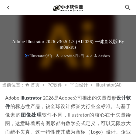
Adobe Illustrator 2026 v30.5.1.3 (AI2026) 一键直装版 By
m0nkrus
Illustrator(AI)
2026年6月2日
3
dashen
Adobe Premiere Pro 2023 v23.6.0.65一键直装破解版(Pr2023)
2023-08-17
当前位置：
首页
PC软件
平面设计
Illustrator(AI)
飞思Capture One 23 v16.1.3.1223中文破解版-图像编辑处理
软件
2023-04-24
Adobe 
Illustrator
 2026是Adobe公司推出的矢量图形
设计
软
件
的标志性产品，被全球设计师誉为行业金标准。与基于
犀牛Rhinoceros 8 V8.1.23325.13001 官方中文最新版(附授权
码)
2023-11-23
像素的
图像处理
软件不同，Illustrator的核心在于矢量绘
IntelliJ IDEA 2022.3.3-IDEA2022中文激活版
2023-03-09
图，这意味着所有图形都由数学公式定义，可以无限放大
而绝不失真。这一特性使其成为商标（Logo）设计、企业
乱刀CAD去教育戳记破解版
2020-12-20