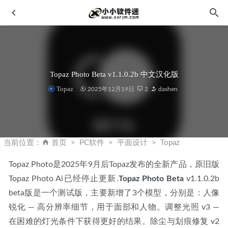
Topaz Photo Beta v1.1.0.2b 中文汉化版
Topaz
2025年12月19日
2
dashen
ezPDF Reader Pro v2.7.0.5 解锁付费专业版
2020-04-12
Autodesk Revit 2013中文破解版下载地址和安装教程
2020-
当前位置：
首页
PC软件
平面设计
Topaz
02-04
Topaz Photo是2025年9月后Topaz发布的全新产品，原旧版
达芬奇调色软件-DaVinci Resolve Studio 19.1.4 中文正式版
Topaz Photo Ai已经停止更新.
2025-02-20
Topaz Photo Beta
 v1.1.0.2b 
beta版是一个测试版，主要新增了3个模型，分别是：人像
Autodesk 3ds Max 2027 官方简体中文版+破解补丁
2026-03-
26
锐化 — 高分辨率细节，用于面部和人物。调整光照 v3 — 
在困难的灯光条件下获得更好的结果。除尘与划痕修复 v2 
网易云音乐 7.0.30 for Android去广告VIP版
2020-04-10