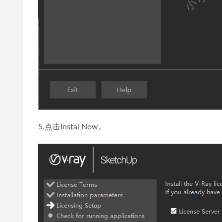
5.点击Instal Now。