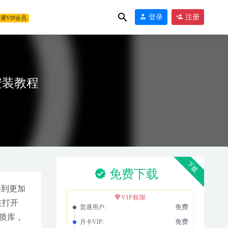
登录
注册
通VIP会员
址和安装教程
13
下载
免费下载
2026-06-29
得到更加
VIP权限
6在打开
免费
普通用户:
材质库，
免费
月卡VIP: