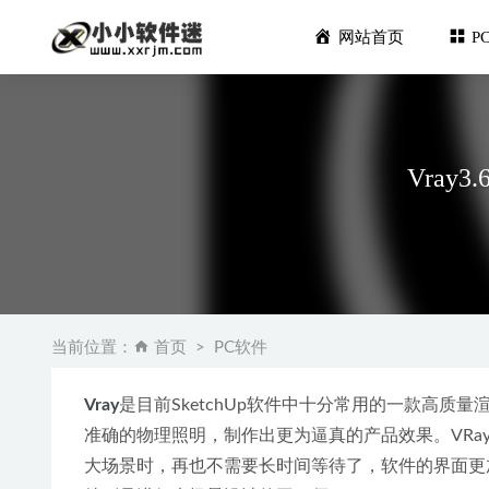
网站首页
P
Vray3
CADtools
Kutools 
当前位置：
首页
PC软件
Photosh
HitPaw 
Vray
是目前SketchUp软件中十分常用的一款高
免费开源虚拟
准确的物理照明，制作出更为逼真的产品效果。VRay 3.6 支
大场景时，再也不需要长时间等待了，软件的界面更加紧凑智