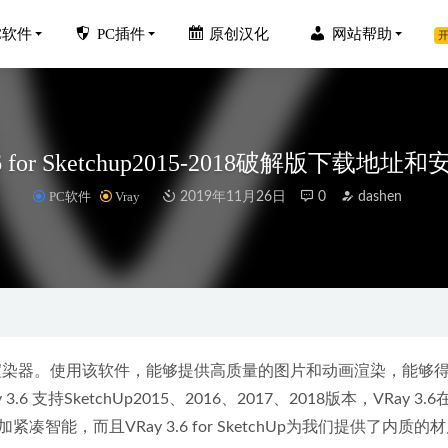
C软件
PC插件
原创汉化
网站帮助
开
.6 for Sketchup2015-2018破解版下载地
PC软件
Vray
2019年11月26日
0
dashen
14.1.0 for Ai 2021-2024 中文破解版
2023-10-26
For Excel v26.10中文激活版-强大的 Microsoft Office 插件集
2022-11-
op 2023 v24.3.0.376精简绿色便携版-PS2023精简版
2023-03-24
FotorPea (HitPaw Photo AI) v5.5.0 中文和谐版-AI智能图像增强工具
质量渲染器。使用该软件，能够提供高质量的图片和动画渲染，能够
机VirtualBox 7.0.14官方正式版
持SketchUp2015、2016、2017、2018版本，VRay 3.
2024-01-18
能，而且VRay 3.6 for SketchUp为我们提供了内质的