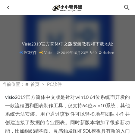
Visio2019官方简体中文版安装教程和下载地址
PC软件
Visio
2019年10月23日
0
dashen
Navisworks2012中文破解版下载地址和安装教程
2020-02-07
酷我音乐电脑版 v9.0.7 BCS19 破解豪华VIP版
2019-12-15
当前位置：
首页
PC软件
Python2.7.6官方版下载地址和安装教程
2020-02-06
visio
2019官方简体中文版是针对win10 64位系统而开发的
Topaz Video Enhance AI 2.3.0中文汉化版-视频无损放大
一款流程图和图表制作工具，仅支持64位win10系统，其他
2022-08-07
系统无法安装。用户通过该软件可以轻松地与团队协作并
Nero Blur Face v1.0.52.0 中文便携版–AI运动跟踪视频模糊工
创建连接了数据的专业图表。同时新版本增加了很多新功
具
2026-04-16
能，比如组织结构图、灵感触发图和SDL模板具有新的入门