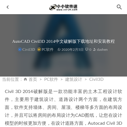
AutoCAD Civil3D 2014中文破解版下载地址和安装教程
Civil3D
PC软件
2020年2月5日
0
dashen
2022年Ae 全套中文版插件脚本预设合集一键安装包- 光效粒
子特效调色大全
2022-10-25
当前位置：
首页
PC软件
建筑设计
Civil3D
Dreamweaver CC2015官方中文版下载地址和安装教程
2019-
10-23
Civil 3D 2014破解版是一款功能丰富的土木工程设计软
件，主要用于建筑设计、道路设计两个方面，在建筑方
Lingo 11 (附中文汉化补丁)下载地址和安装教程
2019-11-06
面，软件支持墙体、房间、屋顶、楼梯等多方面的布局设
NBA篮球大师-巨星王者，2周年版2020年4月
2020-04-05
计，并且可以将房间的布局设计为CAD图纸，让您在设计
DiRoots One v2.7.3 中文版For Revit 2027-Revit 插件管理参
模型的时候更加方便，在设计道路方面，Autocad Civil 3D 
数信息和自动制图
2026-06-13