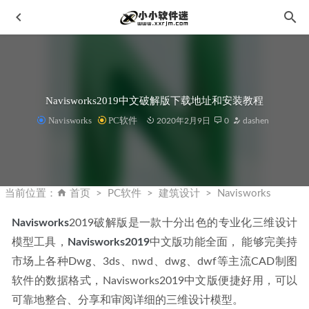
Navisworks2019中文破解版下载地址和安装教程
Navisworks
PC软件
2020年2月9日
0
dashen
Dreamweaver CC2019官方中文版下载地址和安装教程
2019-
10-23
当前位置：
首页
PC软件
建筑设计
Navisworks
VSDC Video Editor Pro 9.1.1.516 中文专业版破解
2024-01-
31
Navisworks
2019破解版是一款十分出色的专业化三维设计
模型工具，
AAct v4.2.8中文汉化版-windows11/office激活工具
Navisworks2019
中文版功能全面， 能够完美持
2022-09-
26
市场上各种Dwg、3ds、nwd、dwg、dwf等主流CAD制图
ArcGIS 10.4 Desktop 中文破解版完整安装教程+下载地址
软件的数据格式，Navisworks2019中文版便捷好用，可以
2021-03-12
可靠地整合、分享和审阅详细的三维设计模型。