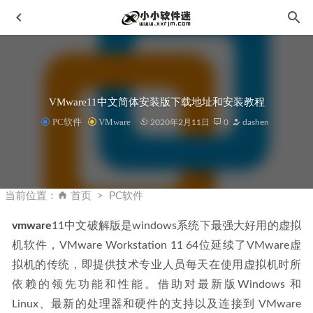
VMware11中文简体安装版下载地址和安装教程
PC软件
VMware
2020年2月11日
0
dashen
Lumion Pro 12.5 2023年最新简体中文破解版
2023-03-21
Hot Door CADtools 2026 v30.2.0 中文破解版-支持AI2024-
当前位置：
首页
PC软件
2026
2025-11-06
vmware
11中文破解版是windows系统下最强大好用的虚拟
Perfectly Clear WorkBench V4 4.6.0.2631中文破解版+汉化预
机软件，VMware Workstation 11 64位延续了VMware虚
设包
2024-01-16
拟机的传统，即提供技术专业人员每天在使用虚拟机时所
Corel 会声会影 2022 彼岸特别版_[v25.1.0.3]
2022-09-27
依赖的领先功能和性能。借助对最新版Windows 和 
3DMAX插件-设置CPU核心模式-支持3dmax2016-2023
2022-
Linux、最新的处理器和硬件的支持以及连接到 VMware 
12-08