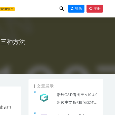
登录
注册
通VIP会员
体的三种方法
文章展示
浩辰CAD看图王 v10.4.0
64位中文版+和谐优雅补
件或者电
丁