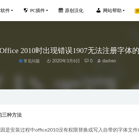
C软件
PC插件
原创汉化
网站帮助
开
ffice 2010时出现错误1907无法注册字
常见问题
2020年3月6日
0
dashen
R 7.0.4中文版-全景图制作软件
2024-01-02
awMax v12.6.1.1038 中文破解版
2023-10-16
.3 64位破解版下载(附破解补丁+破解教程)
2021-06-05
无损音乐下载工具-支持云备份到网盘
2019-12-19
体的三种方法
PDFelement 9.5.3.2198 中文破解版+免安装便携版
2023-04-17
是安装过程中office2010没有权限替换或写入自带的字体文