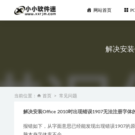
网站首页
P
解决安装O
Pano2V
亿图图示Edr
当前位置：
首页
常见问题
ENVI 5
iSQM
解决安装Office 2010时出现错误1907无法注册字
万兴PDF 
报错如下，从字面意思已经能发现出现错误1907的原因
脑本身字体库不全。