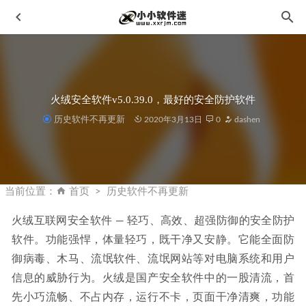
火绒安全软件v5.0.39.0，最好的安全防护软件
历史软件不再更新
2020年3月13日
0
dashen
JetBrains RubyMine 2023 v2023.1 中文正式激活版
2023-04-
03
当前位置：
首页
历史软件不再更新
minitab16简体中文破解版下载地址和安装教程
2020-01-14
火绒互联网安全软件 — 轻巧、高效、超强防御的安全防护
Movavi Video Editor 2024 v24.2.0 中文破解版
2023-11-27
软件。功能强悍，体量轻巧，既干净又安静。它能全面防
WinRAR 5.x x32/x64 无视文件锁定补丁v1.5
2020-04-10
御病毒、木马、流氓软件、流氓网站等对电脑系统和用户
ON1 Resize 2023 v17.1.1.13620中文修正破解版-照片缩放处
信息的威胁行为。火绒是国产安全软件中的一股清流，首
理软件
2023-03-15
先小巧流畅、不占内存，运行不卡，页面干净清爽，功能