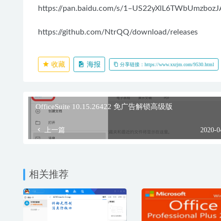
https://pan.baidu.com/s/1–US22yXlL6TWbUmzbozJ
https://github.com/NtrQQ/download/releases
收藏
海报
分享链接：https://www.xxrjm.com/9530.html
OfficeSuite 10.15.26422 免广告解锁高级版
上一篇
2020-0
相关推荐