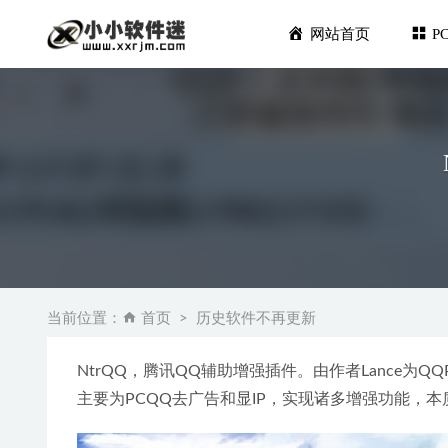
网站首页
P
【SU插件】
uTorre
当前位置：
首页
历史软件不再更新
Mathem
Duplicat
NtrQQ，腾讯QQ辅助增强插件。由作者Lance为
镜像文件写
主要为PCQQ去广告和显IP，实现诸多增强功能，本