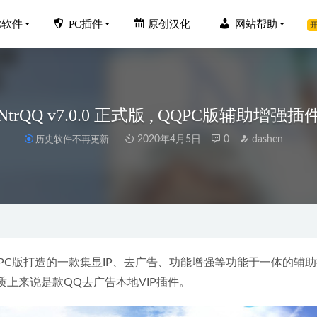
C软件
PC插件
原创汉化
网站帮助
开
NtrQQ v7.0.0 正式版 , QQPC版辅助增强插
历史软件不再更新
2020年4月5日
0
dashen
Skatter2.1.3自然散布插件中文破解版
2022-10-01
nt无广告经典怀旧版 v2.2.1.25534 免安装绿色版
2023-07-11
atica 11.2中文破解版下载地址和安装教程
2019-11-25
e Photos Fixer Pro 1.3.1086.659 中文破解版-重复文件删除工具
2023-
QQPC版打造的一款集显IP、去广告、功能增强等功能于一体的辅
入U盘工具，FAT32格式可UEFI启动
质上来说是款QQ去广告本地VIP插件。
2020-04-06