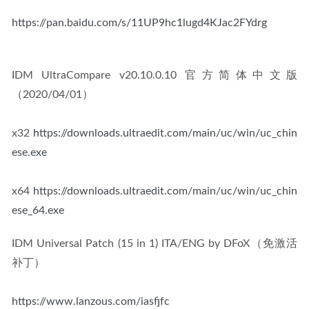
https://pan.baidu.com/s/11UP9hc1lugd4KJac2FYdrg
IDM UltraCompare v20.10.0.10 官方简体中文版
（2020/04/01）
x32 
https://downloads.ultraedit.com/main/uc/win/uc_chin
ese.exe
x64 
https://downloads.ultraedit.com/main/uc/win/uc_chin
ese_64.exe
IDM Universal Patch (15 in 1) ITA/ENG by DFoX（免激活
补丁）
https://www.lanzous.com/iasfjfc