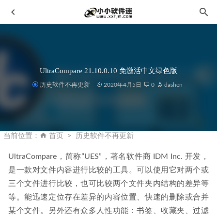
UltraCompare 21.10.0.10 免激活中文绿色版
历史软件不再更新
2020年4月5日
0
dashen
DxO PureRAW 3.5.0.19中文破解版-RAW图像处理工具
2023-08-31
当前位置：
首页
历史软件不再更新
Enfocus PitStop Pro 2026 26.03 Build 1664207 64位中文破解
版
2026-03-11
UltraCompare，简称”UES”，著名软件商 IDM Inc. 开发，
是一款对文件内容进行比较的工具。可以使用它对两个或
Wise Care 365 Pro v6.6.4.634 中文免安装版
2024-01-11
三个文件进行比较，也可比较两个文件夹内结构的差异等
CAD2007免费简体中文版下载地址和安装教程
2020-02-13
等。能迅速定位存在差异的内容位置、快速的删除或合并
Topaz Video AI 3.2.3免安装汉化便携版+离线模型包
2023-
某个文件。另外还有众多人性功能：书签、收藏夹、过滤
04-26